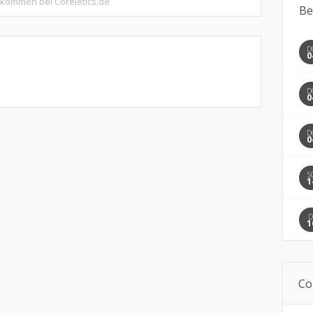
llkommen bei Coreletics.de
Be
D
0
D
0
D
0
S
1
D
1
Co