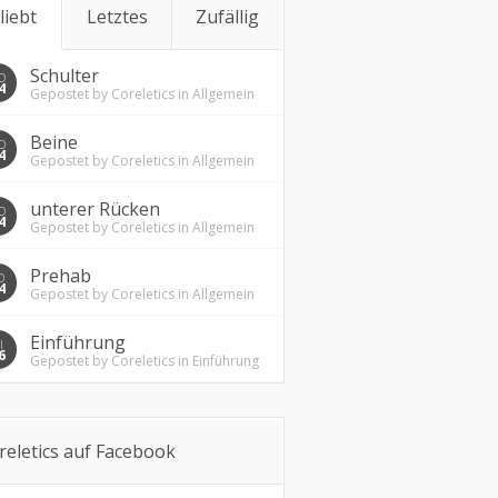
liebt
Letztes
Zufällig
Schulter
O
4
Gepostet by
Coreletics
in
Allgemein
Beine
O
4
Gepostet by
Coreletics
in
Allgemein
unterer Rücken
O
4
Gepostet by
Coreletics
in
Allgemein
Prehab
O
4
Gepostet by
Coreletics
in
Allgemein
Einführung
I
6
Gepostet by
Coreletics
in
Einführung
reletics auf Facebook